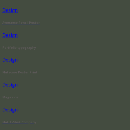
Design
Awesome Pencil Poster
Design
Portfolio typography
Design
Flatsome Poster Print
Design
Magazine
Design
Flat T-Shirt Company