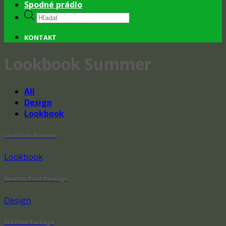
Spodné prádlo
Products
search
KONTAKT
Lookbook Summer
All
Design
Lookbook
Lookbook Summer
Lookbook
Another Print Package
Design
FL3 Print Package