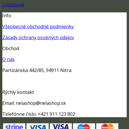
Lookbook
Info
Všeobecné obchodné podmienky
Zásady ochrany osobných údajov
Obchod
O nás
Partizánska 442/85, 94911 Nitra
Rýchly kontakt
Email: nelashop@nelashop.sk
Telefónne číslo: +421 911 123 802