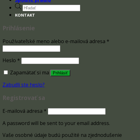
Products
search
KONTAKT
Prihlásenie
Používateľské meno alebo e-mailová adresa
*
Heslo
*
Zapamätať si ma
Prihlásiť
Zabudli ste heslo?
Registrovať sa
E-mailová adresa
*
A password will be sent to your email address.
Vaše osobné údaje budú použité na zjednodušenie