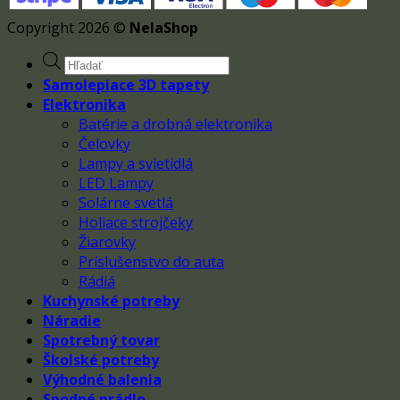
Copyright 2026 ©
NelaShop
Products
search
Samolepiace 3D tapety
Elektronika
Batérie a drobná elektronika
Čelovky
Lampy a svietidlá
LED Lampy
Solárne svetlá
Holiace strojčeky
Žiarovky
Príslušenstvo do auta
Rádiá
Kuchynské potreby
Náradie
Spotrebný tovar
Školské potreby
Výhodné balenia
Spodné prádlo