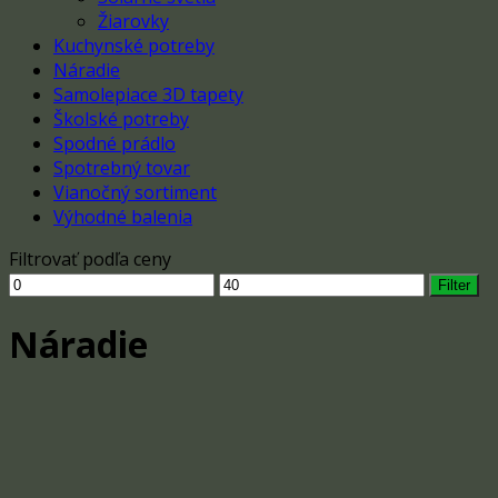
Žiarovky
Kuchynské potreby
Náradie
Samolepiace 3D tapety
Školské potreby
Spodné prádlo
Spotrebný tovar
Vianočný sortiment
Výhodné balenia
Filtrovať podľa ceny
Minimálna
Maximálna
Filter
cena
cena
Náradie