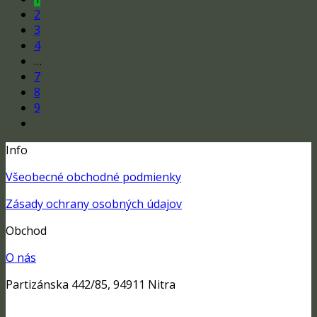
2
3
4
…
7
8
9
Info
Všeobecné obchodné podmienky
Zásady ochrany osobných údajov
Obchod
O nás
Partizánska 442/85, 94911 Nitra