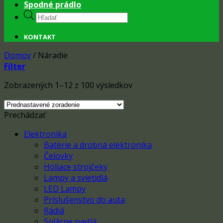
Spodné prádlo
Products
search
KONTAKT
Domov
/
Náradie
Filter
Zobrazených 1–12 z 100 výsledkov
Prechádzať
Elektronika
Batérie a drobná elektronika
Čelovky
Holiace strojčeky
Lampy a svietidlá
LED Lampy
Príslušenstvo do auta
Rádiá
Solárne svetlá