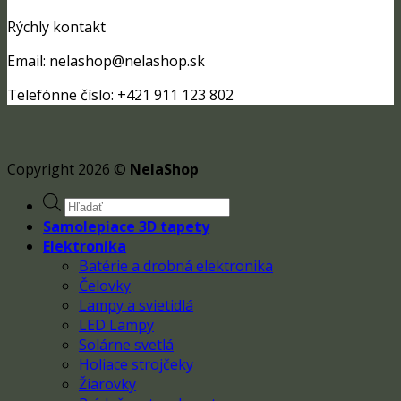
Rýchly kontakt
Email: nelashop@nelashop.sk
Telefónne číslo: +421 911 123 802
Copyright 2026 ©
NelaShop
Products
search
Samolepiace 3D tapety
Elektronika
Batérie a drobná elektronika
Čelovky
Lampy a svietidlá
LED Lampy
Solárne svetlá
Holiace strojčeky
Žiarovky