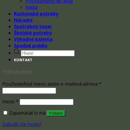
Príslušenstvo do auta
Rádiá
Kuchynské potreby
Náradie
Spotrebný tovar
Školské potreby
Výhodné balenia
Spodné prádlo
Products
search
KONTAKT
Prihlásenie
Používateľské meno alebo e-mailová adresa
*
Heslo
*
Zapamätať si ma
Prihlásiť
Zabudli ste heslo?