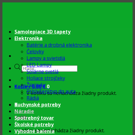
Skip
to
content
Samolepiace 3D tapety
Elektronika
Batérie a drobná elektronika
Čelovky
Lampy a svietidlá
LED Lampy
Products
Solárne svetlá
search
Holiace strojčeky
Žiarovky
Košík /
0.00
€
0
Príslušenstvo do auta
V košíku sa nenachádza žiadny produkt.
Rádiá
0
Kuchynské potreby
Náradie
Košík
Spotrebný tovar
Školské potreby
V košíku sa nenachádza žiadny produkt.
Výhodné balenia