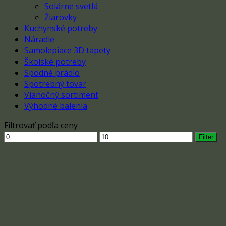
Solárne svetlá
Žiarovky
Kuchynské potreby
Náradie
Samolepiace 3D tapety
Školské potreby
Spodné prádlo
Spotrebný tovar
Vianočný sortiment
Výhodné balenia
Filtrovať podľa ceny
Minimálna
Maximálna
Filter
cena
cena