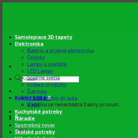
Skip
to
content
Samolepiace 3D tapety
Elektronika
Batérie a drobná elektronika
Čelovky
Lampy a svietidlá
LED Lampy
Products
Solárne svetlá
search
Holiace strojčeky
Žiarovky
Košík /
0.00
€
0
Príslušenstvo do auta
V košíku sa nenachádza žiadny produkt.
Rádiá
Kuchynské potreby
0
Náradie
Spotrebný tovar
Košík
Školské potreby