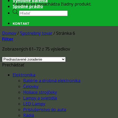
Výhodné balenia
V košíku sa nenachádza žiadny produkt.
Spodné prádlo
Products
search
KONTAKT
Domov
/
Spotrebný tovar
/
Stránka 6
Filter
Zobrazených 61–72 z 75 výsledkov
Prechádzať
Elektronika
Batérie a drobná elektronika
Čelovky
Holiace strojčeky
Lampy a svietidlá
LED Lampy
Príslušenstvo do auta
Rádiá