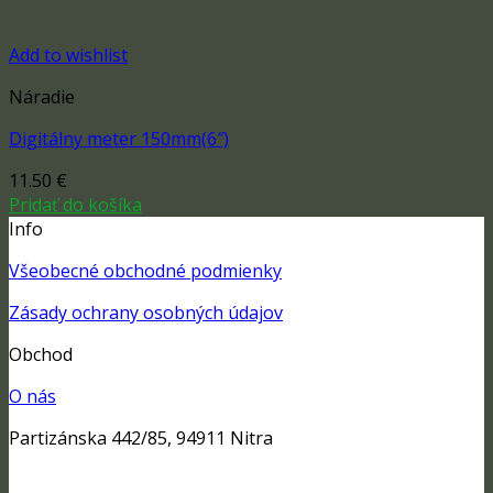
Add to wishlist
Náradie
Digitálny meter 150mm(6″)
11.50
€
Pridať do košíka
Info
Všeobecné obchodné podmienky
Zásady ochrany osobných údajov
Obchod
O nás
Partizánska 442/85, 94911 Nitra