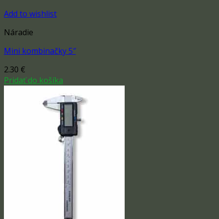
Add to wishlist
Náradie
Mini kombinačky 5″
2.30
€
Pridať do košíka