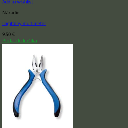
Add to wishlist
Náradie
Digitálny multimeter
9.50
€
Pridať do košíka