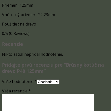
Priemer : 125mm
Vnútorný priemer : 22,23mm
Použitie : na drevo
0/5
(0 Reviews)
Recenzie
Nikto zatiaľ nepridal hodnotenie.
Pridajte prvú recenziu pre “Brúsny kotúč na
drevo P40 125mm”
Vaše hodnotenie
*
Vaša recenzia
*