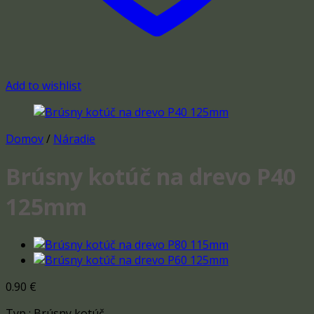
Add to wishlist
Domov
/
Náradie
Brúsny kotúč na drevo P40
125mm
0.90
€
Typ : Brúsny kotúč