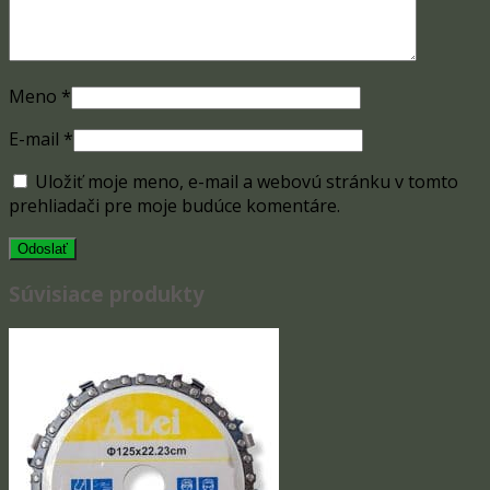
Meno
*
E-mail
*
Uložiť moje meno, e-mail a webovú stránku v tomto
prehliadači pre moje budúce komentáre.
Súvisiace produkty