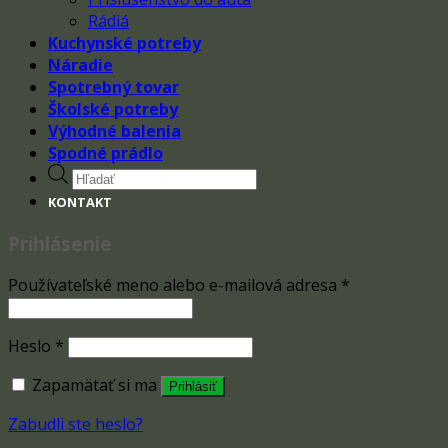
Rádiá
Kuchynské potreby
Náradie
Spotrebný tovar
Školské potreby
Výhodné balenia
Spodné prádlo
Products
search
KONTAKT
Prihlásenie
Používateľské meno alebo e-mailová adresa
*
Heslo
*
Zapamätať si ma
Prihlásiť
Zabudli ste heslo?