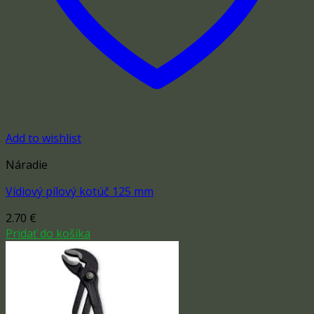
Add to wishlist
Náradie
Vídiový pílový kotúč 125 mm
2.70
€
Pridať do košíka