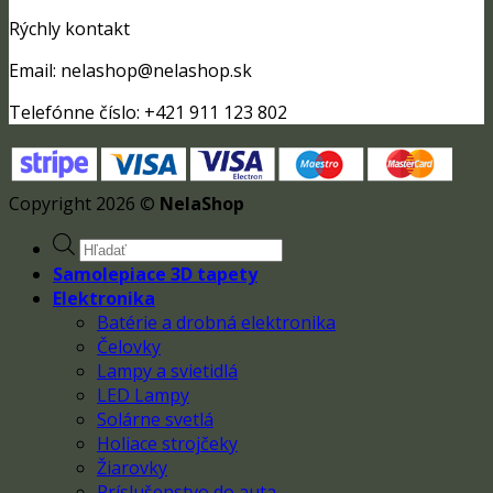
Rýchly kontakt
Email: nelashop@nelashop.sk
Telefónne číslo: +421 911 123 802
Copyright 2026 ©
NelaShop
Products
search
Samolepiace 3D tapety
Elektronika
Batérie a drobná elektronika
Čelovky
Lampy a svietidlá
LED Lampy
Solárne svetlá
Holiace strojčeky
Žiarovky
Príslušenstvo do auta