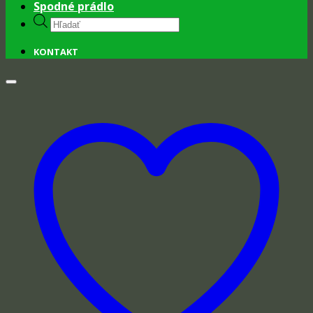
Spodné prádlo
Products
search
KONTAKT