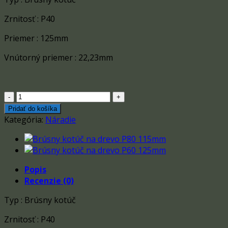
Zrnitosť : P40
Priemer : 125mm
Vnútorný priemer : 22,23mm
množstvo
Brúsny
Pridať do košíka
kotúč
Kategória:
Náradie
na
drevo
P40
125mm
Popis
Recenzie (0)
Typ : Brúsny kotúč
Zrnitosť : P40