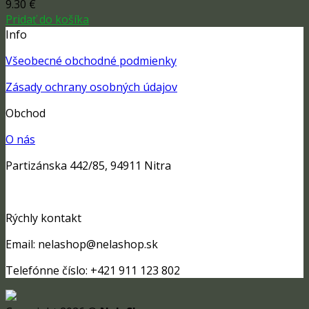
9.30
€
Pridať do košíka
Info
Všeobecné obchodné podmienky
Zásady ochrany osobných údajov
Obchod
O nás
Partizánska 442/85, 94911 Nitra
Rýchly kontakt
Email: nelashop@nelashop.sk
Telefónne číslo: +421 911 123 802