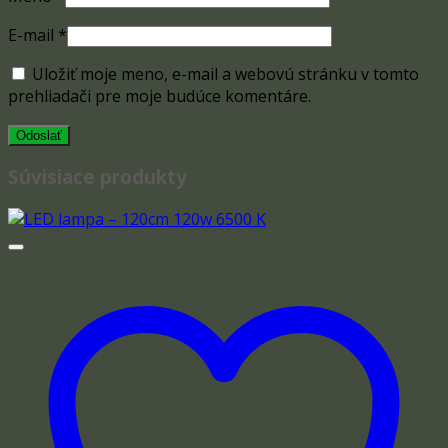
E-mail
*
Uložiť moje meno, e-mail a webovú stránku v tomto
prehliadači pre moje budúce komentáre.
Súvisiace produkty