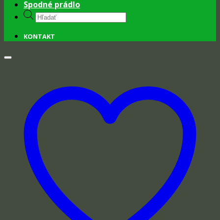
Spodné prádlo
Products
search
KONTAKT