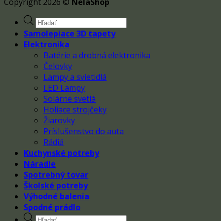
Copyright 2026 ©
NelaShop
Products
search
Samolepiace 3D tapety
Elektronika
Batérie a drobná elektronika
Čelovky
Lampy a svietidlá
LED Lampy
Solárne svetlá
Holiace strojčeky
Žiarovky
Príslušenstvo do auta
Rádiá
Kuchynské potreby
Náradie
Spotrebný tovar
Školské potreby
Výhodné balenia
Spodné prádlo
Products