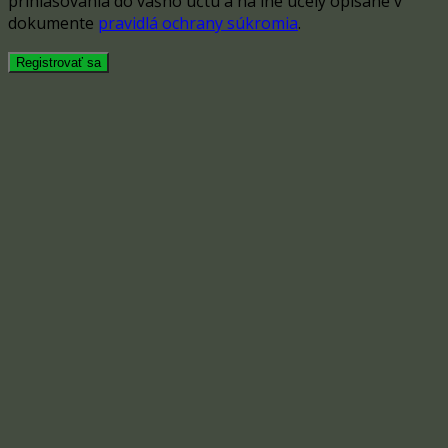
prihlasovania do vášho účtu a na iné účely opísané v
dokumente
pravidlá ochrany súkromia
.
Registrovať sa