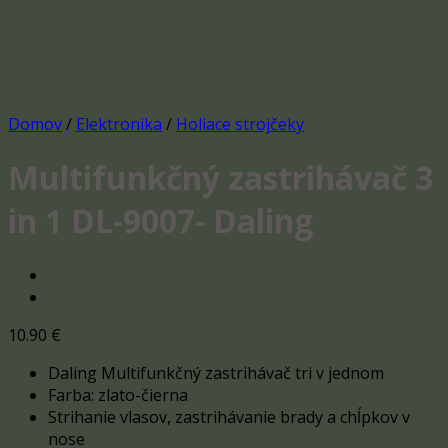
Domov
/
Elektronika
/
Holiace strojčeky
Multifunkčný zastrihávač 3
in 1 DL-9007- Daling
10.90
€
Daling Multifunkčný zastrihávač tri v jednom
Farba: zlato-čierna
Strihanie vlasov, zastrihávanie brady a chĺpkov v
nose