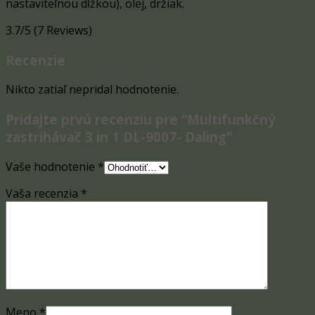
nastaviteľnou dĺžkou), olej, držiak.
3.7/5
(7 Reviews)
Recenzie
Nikto zatiaľ nepridal hodnotenie.
Pridajte prvú recenziu pre “Multifunkčný
zastrihávač 3 in 1 DL-9007- Daling”
Vaše hodnotenie
*
Vaša recenzia
*
Meno
*