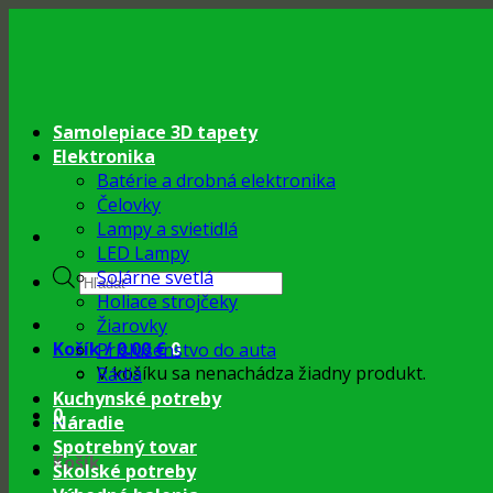
Skip
to
content
Samolepiace 3D tapety
Elektronika
Batérie a drobná elektronika
Čelovky
Lampy a svietidlá
LED Lampy
Products
Solárne svetlá
search
Holiace strojčeky
Žiarovky
Košík /
0.00
€
0
Príslušenstvo do auta
V košíku sa nenachádza žiadny produkt.
Rádiá
Kuchynské potreby
0
Náradie
Spotrebný tovar
Košík
Školské potreby