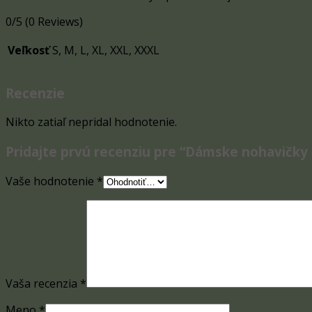
0/5
(0 Reviews)
Veľkosť
S, M, L, XL, XXL, XXXL
Recenzie
Nikto zatiaľ nepridal hodnotenie.
Pridajte prvú recenziu pre “Dámske nohavičky
Vaše hodnotenie
*
Vaša recenzia
*
Meno
*