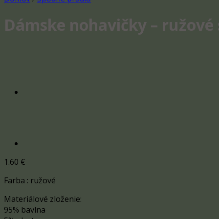
Dámske nohavičky – ružové
1.60
€
Farba : ružové
Materiálové zloženie:
95% bavlna