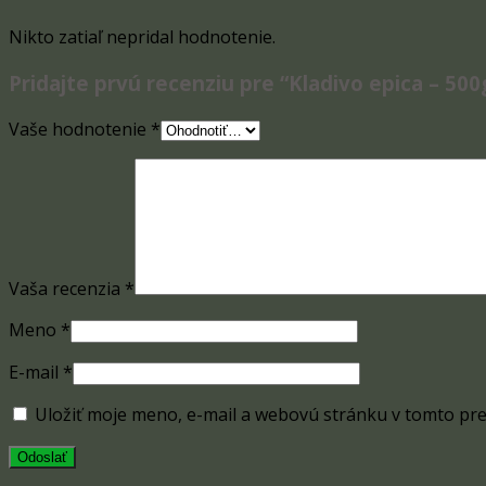
Nikto zatiaľ nepridal hodnotenie.
Pridajte prvú recenziu pre “Kladivo epica – 500
Vaše hodnotenie
*
Vaša recenzia
*
Meno
*
E-mail
*
Uložiť moje meno, e-mail a webovú stránku v tomto pr