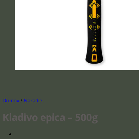
Domov
/
Náradie
Kladivo epica – 500g