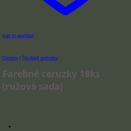
Add to wishlist
Domov
/
Školské potreby
Farebné ceruzky 18ks
(ružová sada)