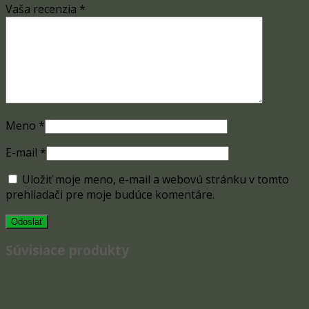
Vaša recenzia
*
Meno
*
E-mail
*
Uložiť moje meno, e-mail a webovú stránku v tomto
prehliadači pre moje budúce komentáre.
Súvisiace produkty