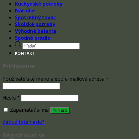
Kuchynské potreby
Náradie
Spotrebný tovar
Školské potreby
Výhodné balenia
Spodné prádlo
Products
search
KONTAKT
Prihlásenie
Používateľské meno alebo e-mailová adresa
*
Heslo
*
Zapamätať si ma
Prihlásiť
Zabudli ste heslo?
Registrovať sa