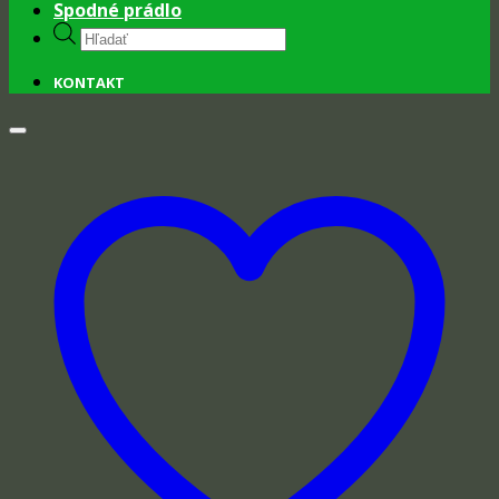
Spodné prádlo
Products
search
KONTAKT