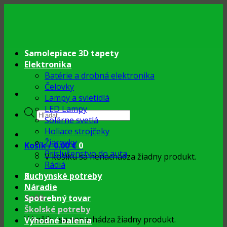
Skip
to
content
Samolepiace 3D tapety
Elektronika
Batérie a drobná elektronika
Čelovky
Lampy a svietidlá
LED Lampy
Products
Solárne svetlá
search
Holiace strojčeky
Žiarovky
Košík /
0.00
€
0
Príslušenstvo do auta
V košíku sa nenachádza žiadny produkt.
Rádiá
0
Kuchynské potreby
Náradie
Košík
Spotrebný tovar
Školské potreby
V košíku sa nenachádza žiadny produkt.
Výhodné balenia