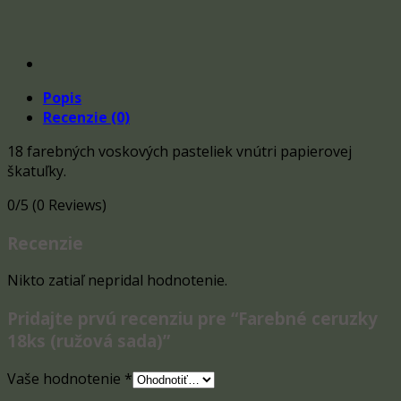
Popis
Recenzie (0)
18 farebných voskových pasteliek vnútri papierovej
škatuľky.
0/5
(0 Reviews)
Recenzie
Nikto zatiaľ nepridal hodnotenie.
Pridajte prvú recenziu pre “Farebné ceruzky
18ks (ružová sada)”
Vaše hodnotenie
*