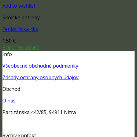
Add to wishlist
Školské potreby
Fenlot fixka 4ks
1.50
€
Pridať do košíka
Info
Všeobecné obchodné podmienky
Zásady ochrany osobných údajov
Obchod
O nás
Partizánska 442/85, 94911 Nitra
Rýchly kontakt