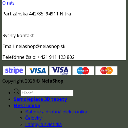
O nás
Partizánska 442/85, 94911 Nitra
Rýchly kontakt
Email: nelashop@nelashop.sk
Telefónne číslo: +421 911 123 802
Copyright 2026 ©
NelaShop
Products
search
Samolepiace 3D tapety
Elektronika
Batérie a drobná elektronika
Čelovky
Lampy a svietidlá