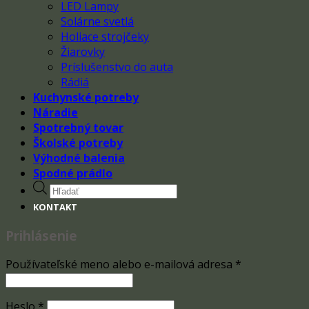
LED Lampy
Solárne svetlá
Holiace strojčeky
Žiarovky
Príslušenstvo do auta
Rádiá
Kuchynské potreby
Náradie
Spotrebný tovar
Školské potreby
Výhodné balenia
Spodné prádlo
Products
search
KONTAKT
Prihlásenie
Používateľské meno alebo e-mailová adresa
*
Heslo
*