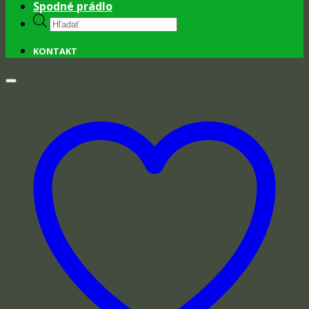
Spodné prádlo
Products
search
KONTAKT