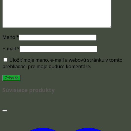
Meno
*
E-mail
*
Uložiť moje meno, e-mail a webovú stránku v tomto
prehliadači pre moje budúce komentáre.
Súvisiace produkty