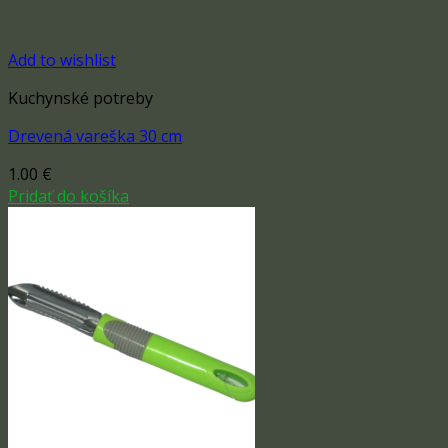
Add to wishlist
Kuchynské potreby
Drevená vareška 30 cm
1.00
€
Pridať do košíka