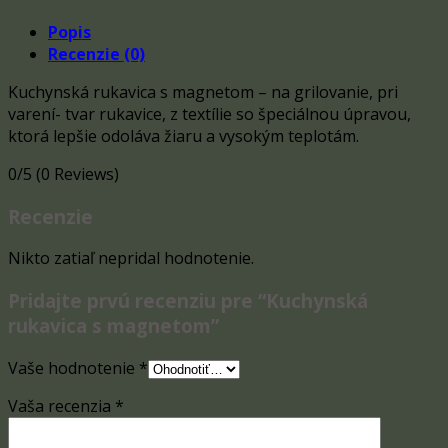
Popis
Recenzie (0)
Kuchynská rukavica s magnetom – na grilovanie, pri
varení- tvar rukavice, z textílie so špeciálnou úpravou,
ktorá lepšie odoláva žiaru a vysokým teplotám.
0/5
(0 Reviews)
Recenzie
Nikto zatiaľ nepridal hodnotenie.
Pridajte prvú recenziu pre “Kuchynská
rukavica s magnetom”
Vaše hodnotenie
*
Vaša recenzia
*