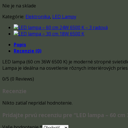
Nie je na sklade
Kategórie:
Elektronika
,
LED Lampy
Popis
Recenzie (0)
LED lampa (60 cm 36W 6500 K) je moderné stropné svietidl
Lampa je ideálna na osvetlenie rôznych interiérových priest
0/5
(0 Reviews)
Recenzie
Nikto zatiaľ nepridal hodnotenie.
Pridajte prvú recenziu pre “LED lampa – 60 cm
Vaše hodnotenie
*