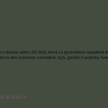
o s dvoma radmi LED diód, ktoré sú pyramídovo nasadené do
orov ako pracovne, kancelárie, byty, garáže či podniky. Svie
 36 W 6500 K”