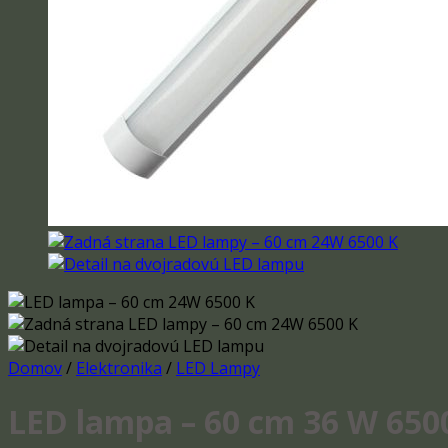
Domov
/
Elektronika
/
LED Lampy
LED lampa – 60 cm 36 W 650