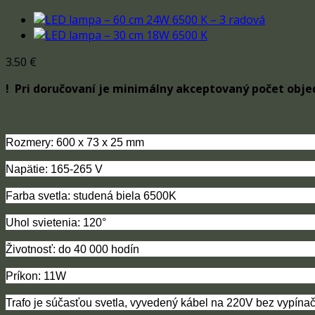
3.50
€
! Pri doručovaní je minimálny akceptovaný počet obje
Rozmery: 600 x 73 x 25 mm
Napätie: 165-265 V
Farba svetla: studená biela 6500K
Uhol svietenia: 120°
Životnosť: do 40 000 hodín
Príkon: 11W
Trafo je súčasťou svetla, vyvedený kábel na 220V bez vypína