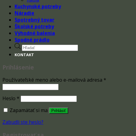
Kuchynské potreby
Náradie
Spotrebný tovar
Školské potreby
Výhodné balenia
Spodné prádlo
Products
search
KONTAKT
Prihlásenie
Používateľské meno alebo e-mailová adresa
*
Heslo
*
Zapamätať si ma
Prihlásiť
Zabudli ste heslo?
Registrovať sa