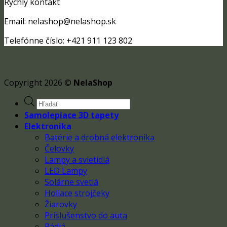
Rýchly kontakt
Email: nelashop@nelashop.sk
Telefónne číslo: +421 911 123 802
Copyright 2026 ©
NelaShop
Products
search
Samolepiace 3D tapety
Elektronika
Batérie a drobná elektronika
Čelovky
Lampy a svietidlá
LED Lampy
Solárne svetlá
Holiace strojčeky
Žiarovky
Príslušenstvo do auta
Rádiá