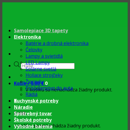
Skip
to
content
Samolepiace 3D tapety
Elektronika
Batérie a drobná elektronika
Čelovky
Lampy a svietidlá
LED Lampy
Products
Solárne svetlá
search
Holiace strojčeky
Žiarovky
Košík /
0.00
€
0
Príslušenstvo do auta
V košíku sa nenachádza žiadny produkt.
Rádiá
0
Kuchynské potreby
Náradie
Košík
Spotrebný tovar
Školské potreby
V košíku sa nenachádza žiadny produkt.
Výhodné balenia