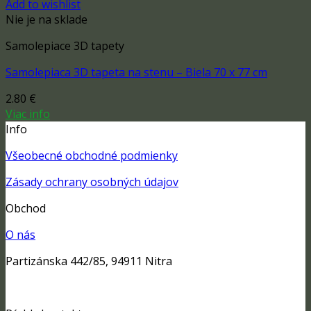
Add to wishlist
Nie je na sklade
Samolepiace 3D tapety
Samolepiaca 3D tapeta na stenu – Biela 70 x 77 cm
2.80
€
Viac info
Info
Všeobecné obchodné podmienky
Zásady ochrany osobných údajov
Obchod
O nás
Partizánska 442/85, 94911 Nitra