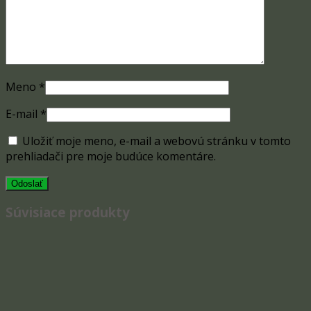
Meno
*
E-mail
*
Uložiť moje meno, e-mail a webovú stránku v tomto
prehliadači pre moje budúce komentáre.
Súvisiace produkty