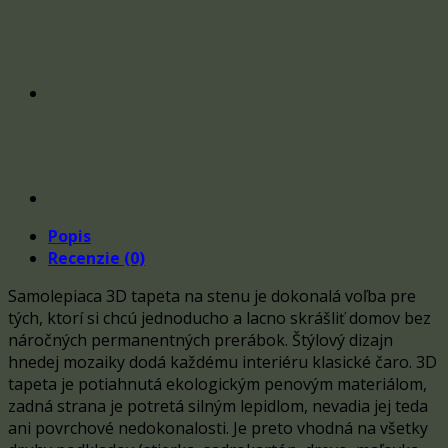
Popis
Recenzie (0)
Samolepiaca 3D tapeta na stenu je dokonalá voľba pre
tých, ktorí si chcú jednoducho a lacno skrášliť domov bez
náročných permanentných prerábok. Štýlový dizajn
hnedej mozaiky dodá každému interiéru klasické čaro. 3D
tapeta je potiahnutá ekologickým penovým materiálom,
zadná strana je potretá silným lepidlom, nevadia jej teda
ani povrchové nedokonalosti. Je preto vhodná na všetky