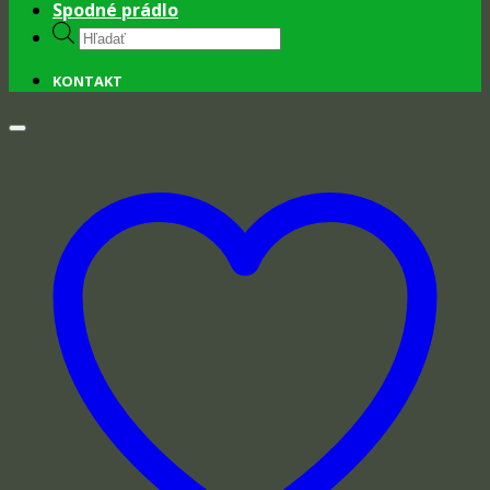
Spodné prádlo
Products
search
KONTAKT