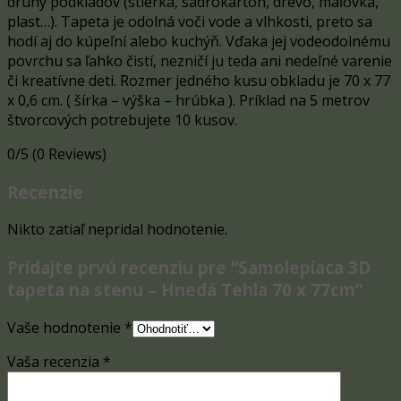
druhy podkladov (stierka, sadrokartón, drevo, maľovka,
plast…). Tapeta je odolná voči vode a vlhkosti, preto sa
hodí aj do kúpeľní alebo kuchýň. Vďaka jej vodeodolnému
povrchu sa ľahko čistí, nezničí ju teda ani nedeľné varenie
či kreatívne deti. Rozmer jedného kusu obkladu je 70 x 77
x 0,6 cm.
( šírka – výška – hrúbka ). Príklad na 5 metrov
štvorcových potrebujete 10 kusov.
0/5
(0 Reviews)
Recenzie
Nikto zatiaľ nepridal hodnotenie.
Pridajte prvú recenziu pre “Samolepiaca 3D
tapeta na stenu – Hnedá Tehla 70 x 77cm”
Vaše hodnotenie
*
Vaša recenzia
*