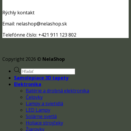
Rýchly kontakt
Email: nelashop@nelashop.sk
Telefónne číslo: +421 911 123 802
Copyright 2026 ©
NelaShop
Products
search
Samolepiace 3D tapety
Elektronika
Batérie a drobná elektronika
Čelovky
Lampy a svietidlá
LED Lampy
Solárne svetlá
Holiace strojčeky
Žiarovky