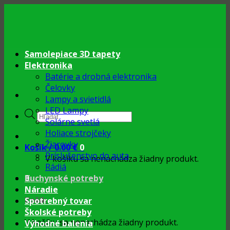
Skip
to
content
Samolepiace 3D tapety
Elektronika
Batérie a drobná elektronika
Čelovky
Lampy a svietidlá
LED Lampy
Products
Solárne svetlá
search
Holiace strojčeky
Žiarovky
Košík /
0.00
€
0
Príslušenstvo do auta
V košíku sa nenachádza žiadny produkt.
Rádiá
0
Kuchynské potreby
Náradie
Košík
Spotrebný tovar
Školské potreby
V košíku sa nenachádza žiadny produkt.
Výhodné balenia