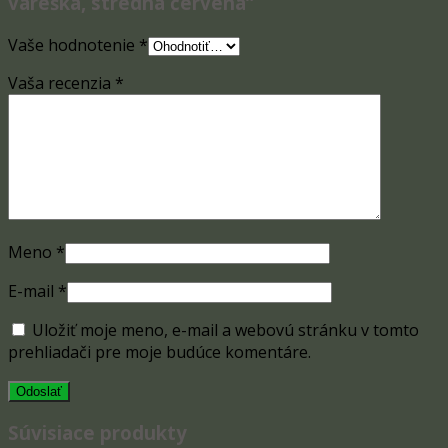
vareška, stredná červená”
Vaše hodnotenie
*
Vaša recenzia
*
Meno
*
E-mail
*
Uložiť moje meno, e-mail a webovú stránku v tomto
prehliadači pre moje budúce komentáre.
Súvisiace produkty