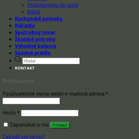
Príslušenstvo do auta
Rádiá
Kuchynské potreby
Náradie
Spotrebný tovar
Školské potreby
Výhodné balenia
Spodné prádlo
Products
search
KONTAKT
Prihlásenie
Používateľské meno alebo e-mailová adresa
*
Heslo
*
Zapamätať si ma
Prihlásiť
Zabudli ste heslo?