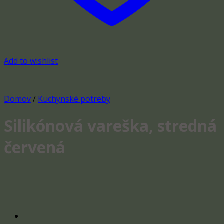
Add to wishlist
Domov
/
Kuchynské potreby
Silikónová vareška, stredná
červená