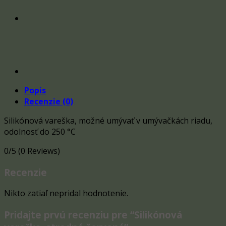
Popis
Recenzie (0)
Silikónová vareška, možné umývať v umývačkách riadu,
odolnosť do 250 °C
0/5
(0 Reviews)
Recenzie
Nikto zatiaľ nepridal hodnotenie.
Pridajte prvú recenziu pre “Silikónová