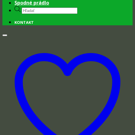
Spodné prádlo
Products
search
KONTAKT