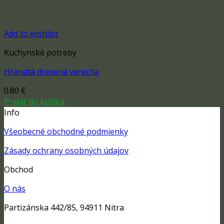
Add to wishlist
Kuchynské potreby
Hranatá drevená varecha
0.80
€
Pridať do košíka
Info
Všeobecné obchodné podmienky
Zásady ochrany osobných údajov
Obchod
O nás
Partizánska 442/85, 94911 Nitra