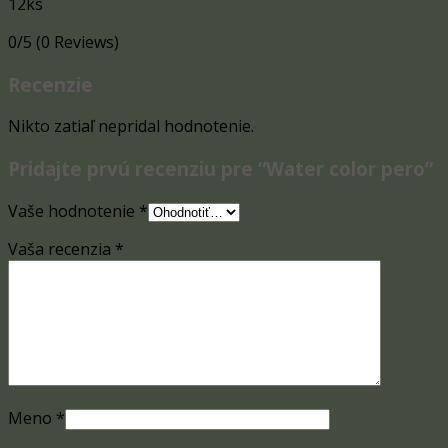
12ks
0/5
(0 Reviews)
Recenzie
Nikto zatiaľ nepridal hodnotenie.
Pridajte prvú recenziu pre “Water color pero”
Vaše hodnotenie
*
Vaša recenzia
*
Meno
*