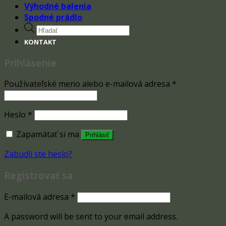
Výhodné balenia
Spodné prádlo
Products
search
KONTAKT
Prihlásenie
Používateľské meno alebo e-mailová adresa
*
Heslo
*
Zapamätať si ma
Prihlásiť
Zabudli ste heslo?
Registrovať sa
E-mailová adresa
*
A password will be sent to your email address.