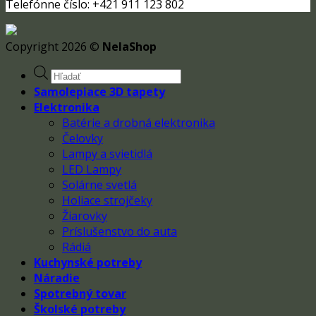
Telefónne číslo: +421 911 123 802
Copyright 2026 ©
NelaShop
Products
search
Samolepiace 3D tapety
Elektronika
Batérie a drobná elektronika
Čelovky
Lampy a svietidlá
LED Lampy
Solárne svetlá
Holiace strojčeky
Žiarovky
Príslušenstvo do auta
Rádiá
Kuchynské potreby
Náradie
Spotrebný tovar
Školské potreby