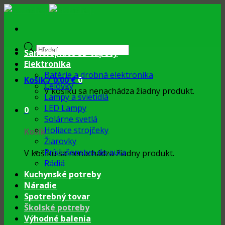
Skip
to
content
Products
Samolepiace 3D tapety
search
Elektronika
Batérie a drobná elektronika
Košík /
0.00
€
0
Čelovky
V košíku sa nenachádza žiadny produkt.
Lampy a svietidlá
LED Lampy
0
Solárne svetlá
Holiace strojčeky
Košík
Žiarovky
Príslušenstvo do auta
V košíku sa nenachádza žiadny produkt.
Rádiá
Kuchynské potreby
Náradie
Spotrebný tovar
Školské potreby
Výhodné balenia