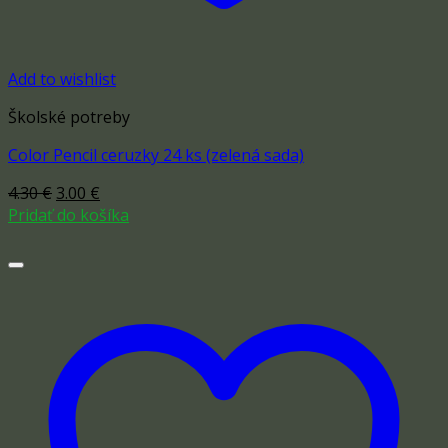
Add to wishlist
Školské potreby
Color Pencil ceruzky 24 ks (zelená sada)
Original
Current
4.30
€
3.00
€
price
price
Pridať do košíka
was:
is:
4.30 €.
3.00 €.