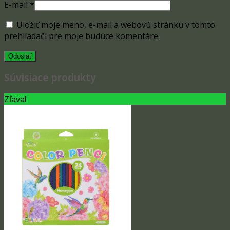
E-mail
*
Uložiť moje meno, e-mail a webovú stránku v tomto
prehliadači pre moje budúce komentáre.
Súvisiace produkty
Zľava!