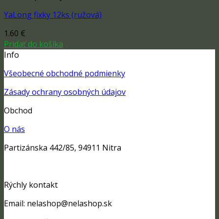
YaLong fixky 12ks (ružová)
1.60
€
Pridať do košíka
Info
Všeobecné obchodné podmienky
Zásady ochrany osobných údajov
Obchod
O nás
Partizánska 442/85, 94911 Nitra
Rýchly kontakt
Email: nelashop@nelashop.sk