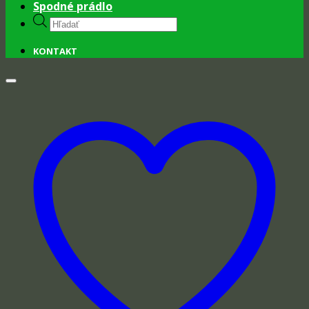
Spodné prádlo
Products
search
KONTAKT