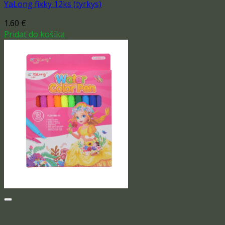
YaLong fixky 12ks (tyrkys)
1.60
€
Pridať do košíka