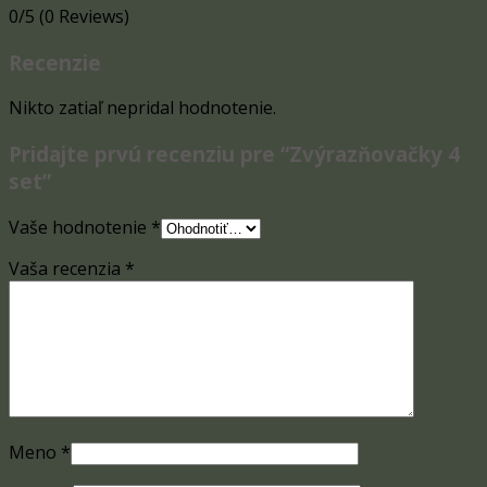
0/5
(0 Reviews)
Recenzie
Nikto zatiaľ nepridal hodnotenie.
Pridajte prvú recenziu pre “Zvýrazňovačky 4
set”
Vaše hodnotenie
*
Vaša recenzia
*
Meno
*