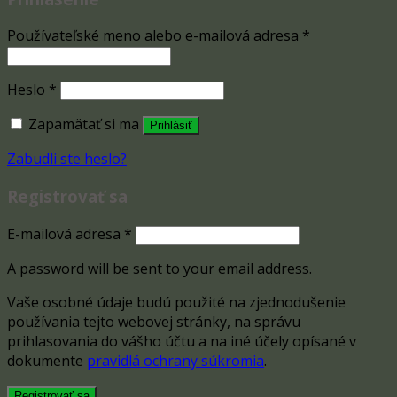
Používateľské meno alebo e-mailová adresa
*
Heslo
*
Zapamätať si ma
Prihlásiť
Zabudli ste heslo?
Registrovať sa
E-mailová adresa
*
A password will be sent to your email address.
Vaše osobné údaje budú použité na zjednodušenie
používania tejto webovej stránky, na správu
prihlasovania do vášho účtu a na iné účely opísané v
dokumente
pravidlá ochrany súkromia
.
Registrovať sa