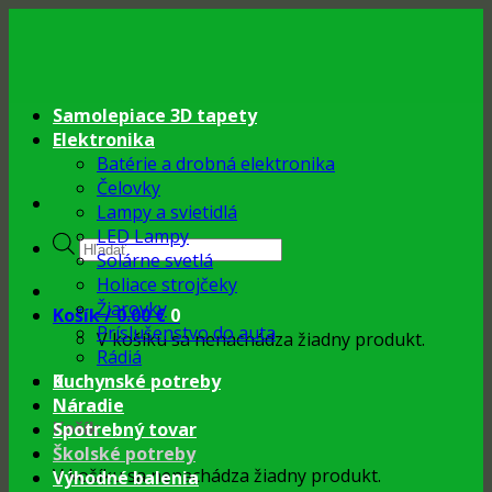
Skip
to
content
Samolepiace 3D tapety
Elektronika
Batérie a drobná elektronika
Čelovky
Lampy a svietidlá
LED Lampy
Products
Solárne svetlá
search
Holiace strojčeky
Žiarovky
Košík /
0.00
€
0
Príslušenstvo do auta
V košíku sa nenachádza žiadny produkt.
Rádiá
0
Kuchynské potreby
Náradie
Košík
Spotrebný tovar
Školské potreby
V košíku sa nenachádza žiadny produkt.
Výhodné balenia