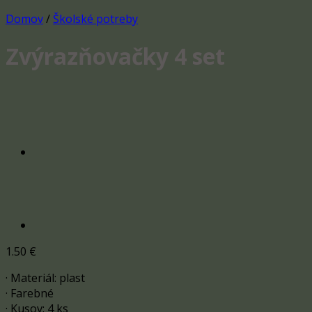
Domov
/
Školské potreby
Zvýrazňovačky 4 set
1.50
€
· Materiál: plast
· Farebné
· Kusov: 4 ks