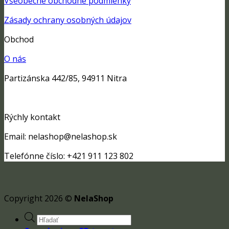
Všeobecné obchodné podmienky
Zásady ochrany osobných údajov
Obchod
O nás
Partizánska 442/85, 94911 Nitra
Rýchly kontakt
Email: nelashop@nelashop.sk
Telefónne číslo: +421 911 123 802
Copyright 2026 ©
NelaShop
Products
search