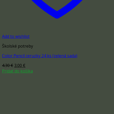
Add to wishlist
Školské potreby
Color Pencil ceruzky 24 ks (zelená sada)
Original
Current
4.30
€
3.00
€
price
price
Pridať do košíka
was:
is:
4.30 €.
3.00 €.