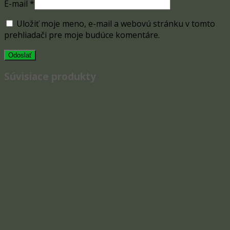
E-mail
*
Uložiť moje meno, e-mail a webovú stránku v tomto
prehliadači pre moje budúce komentáre.
Súvisiace produkty