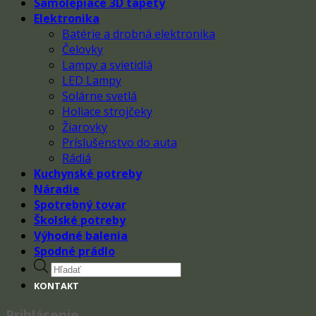
Samolepiace 3D tapety
Elektronika
Batérie a drobná elektronika
Čelovky
Lampy a svietidlá
LED Lampy
Solárne svetlá
Holiace strojčeky
Žiarovky
Príslušenstvo do auta
Rádiá
Kuchynské potreby
Náradie
Spotrebný tovar
Školské potreby
Výhodné balenia
Spodné prádlo
Products
search
KONTAKT
Prihlásenie