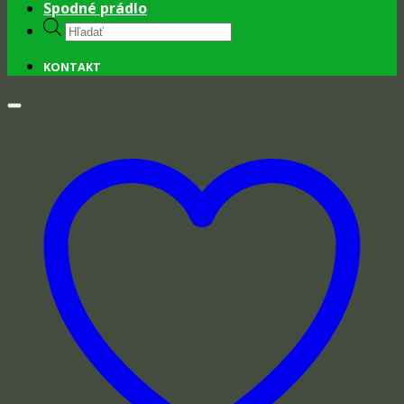
Spodné prádlo
Products
search
KONTAKT