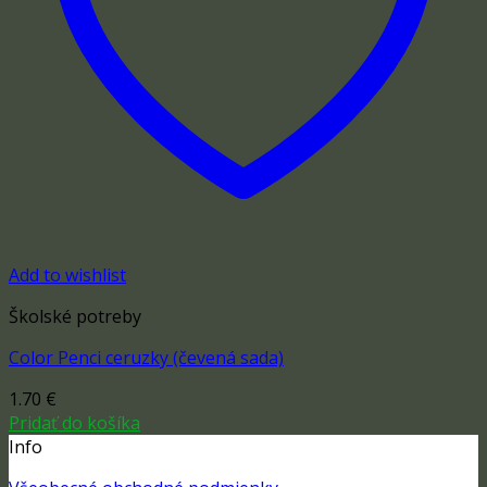
Add to wishlist
Školské potreby
Color Penci ceruzky (čevená sada)
1.70
€
Pridať do košíka
Info