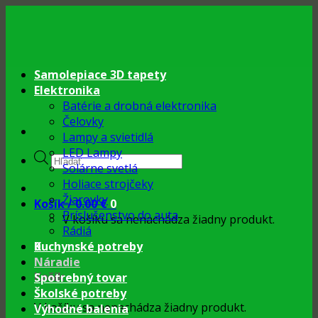
Skip
to
content
Samolepiace 3D tapety
Elektronika
Batérie a drobná elektronika
Čelovky
Lampy a svietidlá
LED Lampy
Products
Solárne svetlá
search
Holiace strojčeky
Žiarovky
Košík /
0.00
€
0
Príslušenstvo do auta
V košíku sa nenachádza žiadny produkt.
Rádiá
0
Kuchynské potreby
Náradie
Košík
Spotrebný tovar
Školské potreby
V košíku sa nenachádza žiadny produkt.
Výhodné balenia