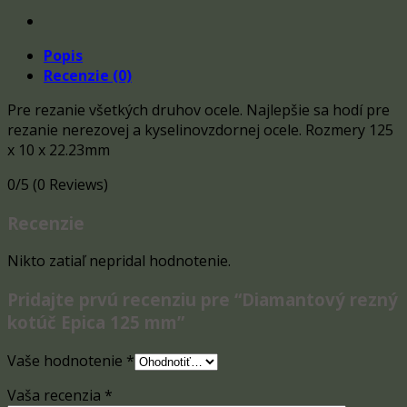
Popis
Recenzie (0)
Pre rezanie všetkých druhov ocele. Najlepšie sa hodí pre
rezanie nerezovej a kyselinovzdornej ocele. Rozmery 125
x 10 x 22.23mm
0/5
(0 Reviews)
Recenzie
Nikto zatiaľ nepridal hodnotenie.
Pridajte prvú recenziu pre “Diamantový rezný
kotúč Epica 125 mm”
Vaše hodnotenie
*
Vaša recenzia
*