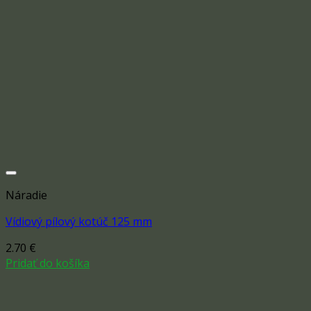
Náradie
Vídiový pílový kotúč 125 mm
2.70
€
Add to wishlist
Pridať do košíka