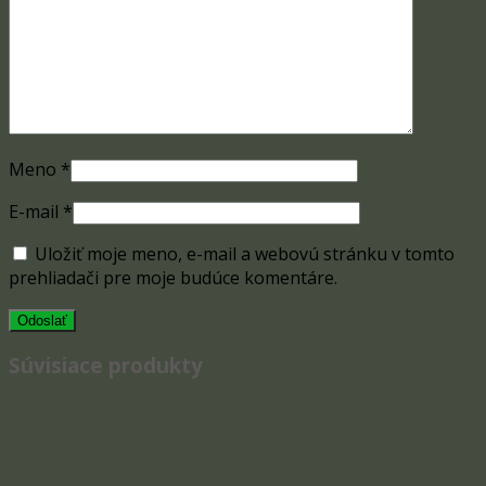
Meno
*
E-mail
*
Uložiť moje meno, e-mail a webovú stránku v tomto
prehliadači pre moje budúce komentáre.
Súvisiace produkty