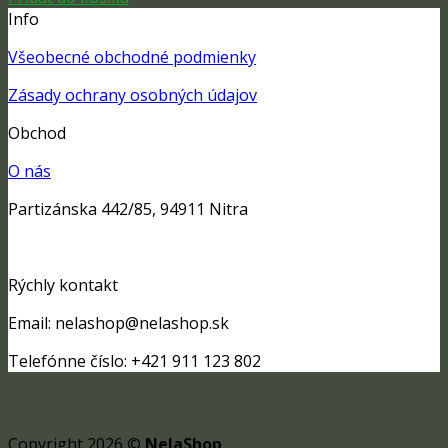
Info
Všeobecné obchodné podmienky
Zásady ochrany osobných údajov
Obchod
O nás
Partizánska 442/85, 94911 Nitra
Rýchly kontakt
Email: nelashop@nelashop.sk
Telefónne číslo: +421 911 123 802
Copyright 2026 ©
NelaShop