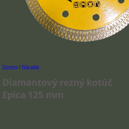
Domov
/
Náradie
Diamantový rezný kotúč
Epica 125 mm