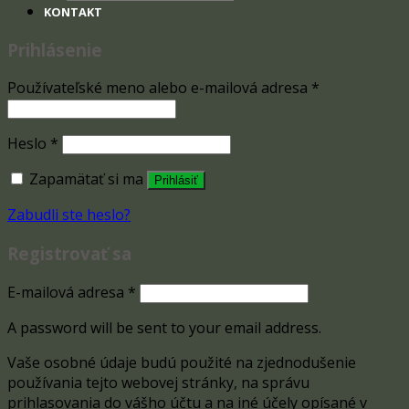
search
KONTAKT
Prihlásenie
Používateľské meno alebo e-mailová adresa
*
Heslo
*
Zapamätať si ma
Prihlásiť
Zabudli ste heslo?
Registrovať sa
E-mailová adresa
*
A password will be sent to your email address.
Vaše osobné údaje budú použité na zjednodušenie
používania tejto webovej stránky, na správu
prihlasovania do vášho účtu a na iné účely opísané v