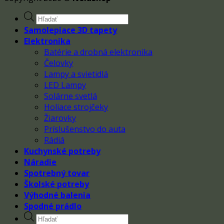
Products
search
Samolepiace 3D tapety
Elektronika
Batérie a drobná elektronika
Čelovky
Lampy a svietidlá
LED Lampy
Solárne svetlá
Holiace strojčeky
Žiarovky
Príslušenstvo do auta
Rádiá
Kuchynské potreby
Náradie
Spotrebný tovar
Školské potreby
Výhodné balenia
Spodné prádlo
Products