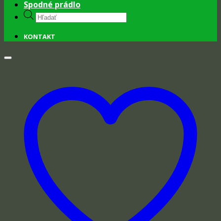
Spodné prádlo
Products
search
KONTAKT