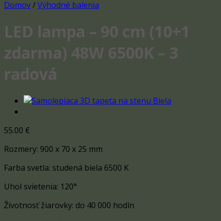
Domov
/
Výhodné balenia
LED lampa – 90 cm (10+1
zdarma) 48W 6500K – 3
radová
55.00
€
Rozmery: 900 x 70 x 25 mm
Farba svetla: studená biela 6500 K
Uhol svietenia: 120°
Životnosť žiarovky: do 40 000 hodín