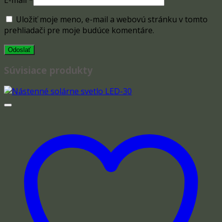
Uložiť moje meno, e-mail a webovú stránku v tomto
prehliadači pre moje budúce komentáre.
Súvisiace produkty