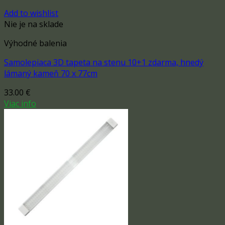
Add to wishlist
Nie je na sklade
Výhodné balenia
Samolepiaca 3D tapeta na stenu 10+1 zdarma, hnedý
lámaný kameň 70 x 77cm
33.00
€
Viac info