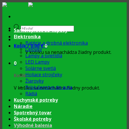
Skip
to
content
Products
Samolepiace 3D tapety
search
Elektronika
Batérie a drobná elektronika
Košík /
0.00
€
0
Čelovky
V košíku sa nenachádza žiadny produkt.
Lampy a svietidlá
LED Lampy
0
Solárne svetlá
Holiace strojčeky
Košík
Žiarovky
Príslušenstvo do auta
V košíku sa nenachádza žiadny produkt.
Rádiá
Kuchynské potreby
Náradie
Spotrebný tovar
Školské potreby
Výhodné balenia