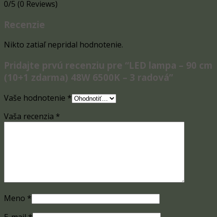
0/5
(0 Reviews)
Recenzie
Nikto zatiaľ nepridal hodnotenie.
Pridajte prvú recenziu pre “LED lampa – 90 cm
(10+1 zdarma) 48W 6500K – 3 radová”
Vaše hodnotenie
*
Vaša recenzia
*
Meno
*
E-mail
*