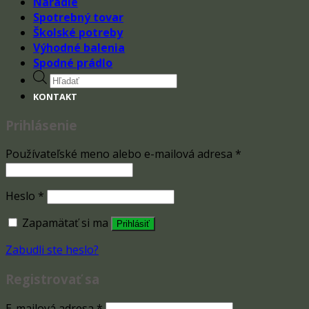
Náradie
Spotrebný tovar
Školské potreby
Výhodné balenia
Spodné prádlo
Products
search
KONTAKT
Prihlásenie
Používateľské meno alebo e-mailová adresa
*
Heslo
*
Zapamätať si ma
Prihlásiť
Zabudli ste heslo?
Registrovať sa
E-mailová adresa
*