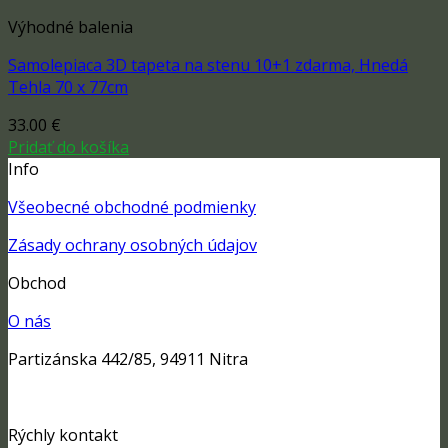
Výhodné balenia
Samolepiaca 3D tapeta na stenu 10+1 zdarma, Hnedá
Tehla 70 x 77cm
33.00
€
Pridať do košíka
Info
Všeobecné obchodné podmienky
Zásady ochrany osobných údajov
Obchod
O nás
Partizánska 442/85, 94911 Nitra
Rýchly kontakt