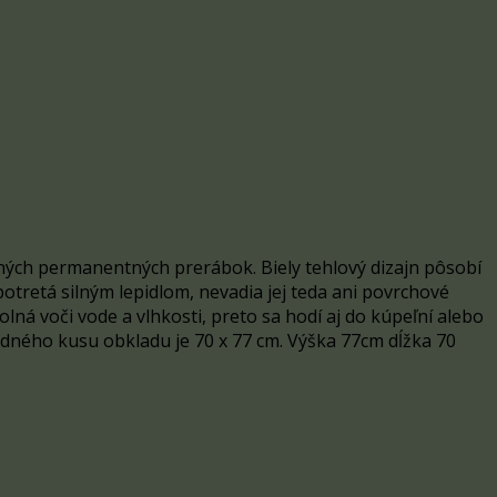
čných permanentných prerábok. Biely tehlový dizajn pôsobí
tretá silným lepidlom, nevadia jej teda ani povrchové
lná voči vode a vlhkosti, preto sa hodí aj do kúpeľní alebo
jedného kusu obkladu je 70 x 77 cm.
Výška 77cm dĺžka 70