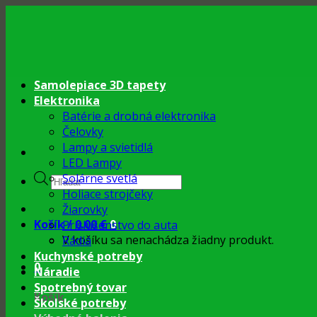
Skip
to
content
Samolepiace 3D tapety
Elektronika
Batérie a drobná elektronika
Čelovky
Lampy a svietidlá
LED Lampy
Products
Solárne svetlá
search
Holiace strojčeky
Žiarovky
Košík /
0.00
€
0
Príslušenstvo do auta
V košíku sa nenachádza žiadny produkt.
Rádiá
Kuchynské potreby
0
Náradie
Spotrebný tovar
Košík
Školské potreby