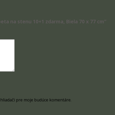
peta na stenu 10+1 zdarma, Biela 70 x 77 cm”
ehliadači pre moje budúce komentáre.