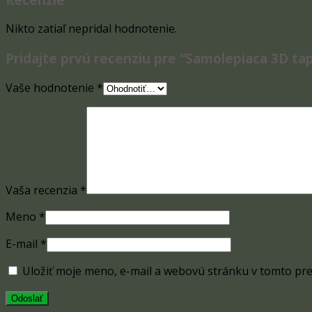
Nikto zatiaľ nepridal hodnotenie.
Pridajte prvú recenziu pre “Samolepiaca 3D ta
Vaše hodnotenie
*
Vaša recenzia
*
Meno
*
E-mail
*
Uložiť moje meno, e-mail a webovú stránku v tomto pr