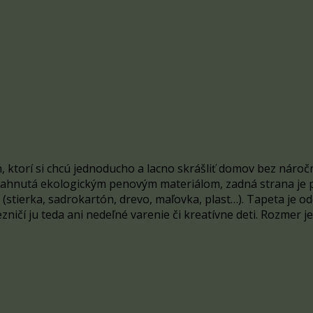
, ktorí si chcú jednoducho a lacno skrášliť domov bez náro
tiahnutá ekologickým penovým materiálom, zadná strana je po
stierka, sadrokartón, drevo, maľovka, plast…). Tapeta je odo
zničí ju teda ani nedeľné varenie či kreatívne deti. Rozmer 