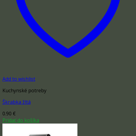
Add to wishlist
Kuchynské potreby
Škrabka žltá
0.90
€
Pridať do košíka