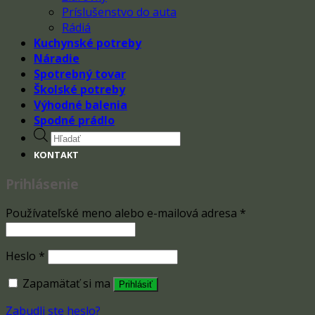
Príslušenstvo do auta
Rádiá
Kuchynské potreby
Náradie
Spotrebný tovar
Školské potreby
Výhodné balenia
Spodné prádlo
Products
search
KONTAKT
Prihlásenie
Používateľské meno alebo e-mailová adresa
*
Heslo
*
Zapamätať si ma
Prihlásiť
Zabudli ste heslo?