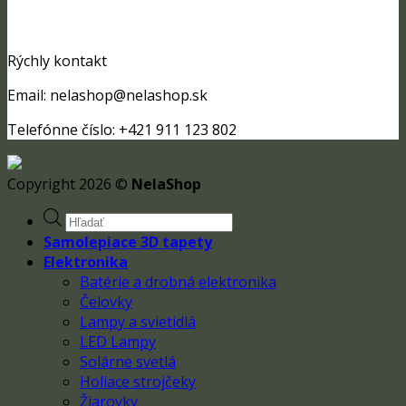
Rýchly kontakt
Email: nelashop@nelashop.sk
Telefónne číslo: +421 911 123 802
Copyright 2026 ©
NelaShop
Products
search
Samolepiace 3D tapety
Elektronika
Batérie a drobná elektronika
Čelovky
Lampy a svietidlá
LED Lampy
Solárne svetlá
Holiace strojčeky
Žiarovky