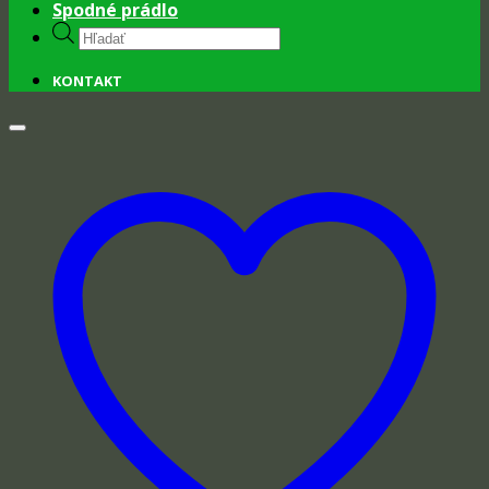
Spodné prádlo
Products
search
KONTAKT