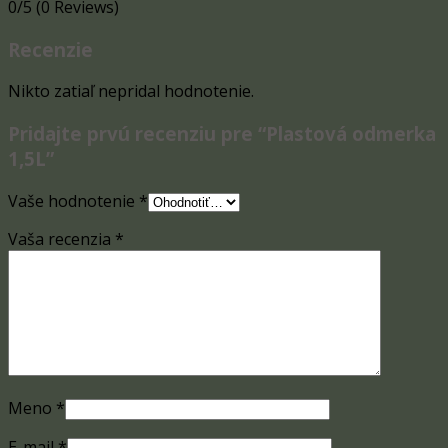
0/5
(0 Reviews)
Recenzie
Nikto zatiaľ nepridal hodnotenie.
Pridajte prvú recenziu pre “Plastová odmerka
1,5L”
Vaše hodnotenie
*
Vaša recenzia
*
Meno
*
E-mail
*