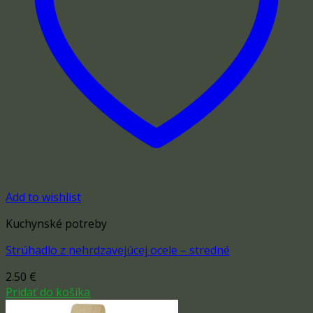
Add to wishlist
Kuchynské potreby
Strúhadlo z nehrdzavejúcej ocele – stredné
2.50
€
Pridať do košíka