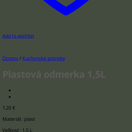
Add to wishlist
Domov
/
Kuchynské potreby
Plastová odmerka 1,5L
1.20
€
Materiál : plast
Veľkosť : 1,5 L