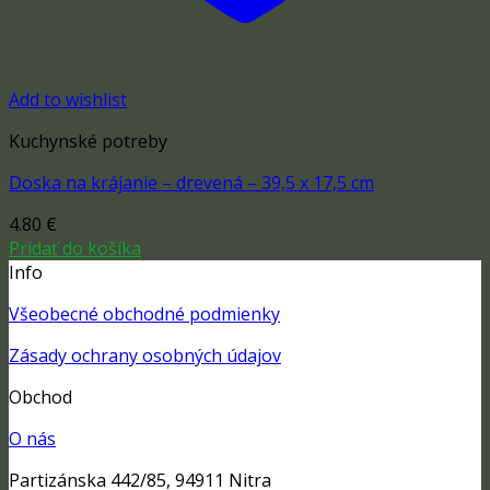
Add to wishlist
Kuchynské potreby
Doska na krájanie – drevená – 39,5 x 17,5 cm
4.80
€
Pridať do košíka
Info
Všeobecné obchodné podmienky
Zásady ochrany osobných údajov
Obchod
O nás
Partizánska 442/85, 94911 Nitra