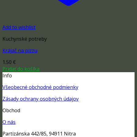
Add to wishlist
Kuchynské potreby
Krájač na pizzu
1.50
€
Pridať do košíka
Info
Všeobecné obchodné podmienky
Zásady ochrany osobných údajov
Obchod
O nás
Partizánska 442/85, 94911 Nitra