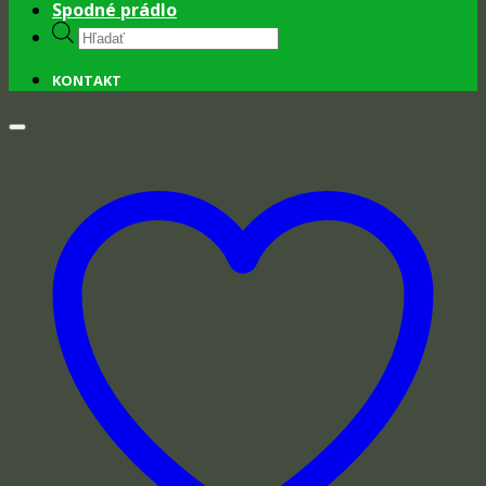
Spodné prádlo
Products
search
KONTAKT