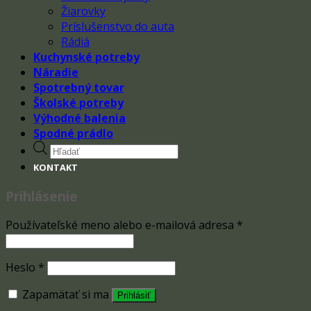
Žiarovky
Príslušenstvo do auta
Rádiá
Kuchynské potreby
Náradie
Spotrebný tovar
Školské potreby
Výhodné balenia
Spodné prádlo
Products
search
KONTAKT
Prihlásenie
Používateľské meno alebo e-mailová adresa
*
Heslo
*
Zapamätať si ma
Prihlásiť