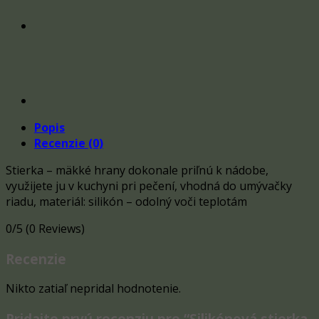
Popis
Recenzie (0)
Stierka – mäkké hrany dokonale priľnú k nádobe,
využijete ju v kuchyni pri pečení, vhodná do umývačky
riadu, materiál: silikón – odolný voči teplotám
0/5
(0 Reviews)
Recenzie
Nikto zatiaľ nepridal hodnotenie.
Pridajte prvú recenziu pre “Silikónová stierka,