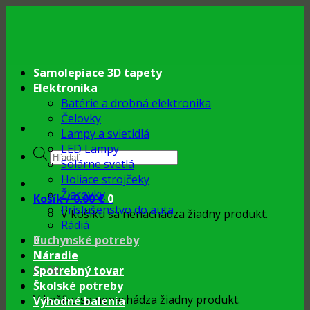
Skip
to
content
Samolepiace 3D tapety
Elektronika
Batérie a drobná elektronika
Čelovky
Lampy a svietidlá
LED Lampy
Products
Solárne svetlá
search
Holiace strojčeky
Žiarovky
Košík /
0.00
€
0
Príslušenstvo do auta
V košíku sa nenachádza žiadny produkt.
Rádiá
0
Kuchynské potreby
Náradie
Košík
Spotrebný tovar
Školské potreby
V košíku sa nenachádza žiadny produkt.
Výhodné balenia