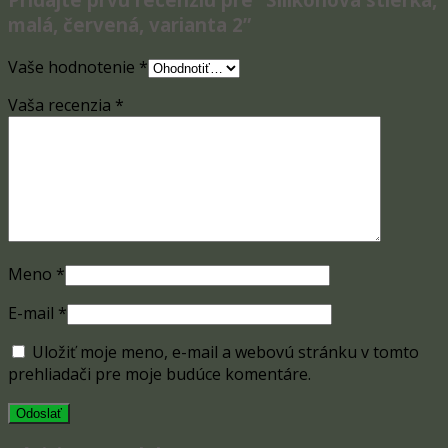
malá, červená, varianta 2”
Vaše hodnotenie
*
Vaša recenzia
*
Meno
*
E-mail
*
Uložiť moje meno, e-mail a webovú stránku v tomto
prehliadači pre moje budúce komentáre.