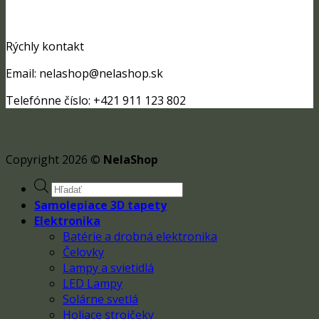
Rýchly kontakt
Email: nelashop@nelashop.sk
Telefónne číslo: +421 911 123 802
Copyright 2026 ©
NelaShop
Products
search
Samolepiace 3D tapety
Elektronika
Batérie a drobná elektronika
Čelovky
Lampy a svietidlá
LED Lampy
Solárne svetlá
Holiace strojčeky