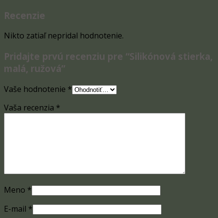
Recenzie
Nikto zatiaľ nepridal hodnotenie.
Pridajte prvú recenziu pre “Silikónová stierka,
malá, ružová”
Vaše hodnotenie
*
Vaša recenzia
*
Meno
*
E-mail
*