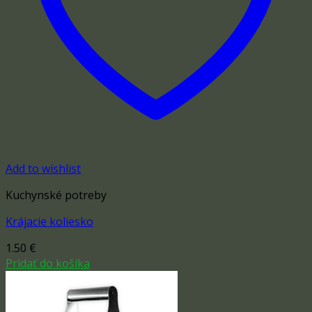
Add to wishlist
Kuchynské potreby
Krájacie koliesko
1.50
€
Pridať do košíka