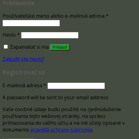
Prihlásenie
Používateľské meno alebo e-mailová adresa
*
Heslo
*
Zapamätať si ma
Prihlásiť
Zabudli ste heslo?
Registrovať sa
E-mailová adresa
*
A password will be sent to your email address.
Vaše osobné údaje budú použité na zjednodušenie
používania tejto webovej stránky, na správu
prihlasovania do vášho účtu a na iné účely opísané v
dokumente
pravidlá ochrany súkromia
.