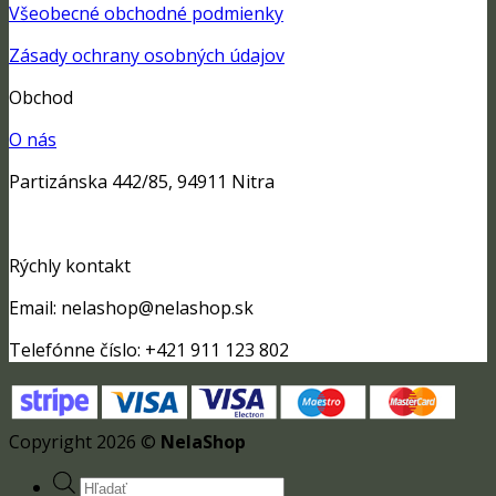
Všeobecné obchodné podmienky
Zásady ochrany osobných údajov
Obchod
O nás
Partizánska 442/85, 94911 Nitra
Rýchly kontakt
Email: nelashop@nelashop.sk
Telefónne číslo: +421 911 123 802
Copyright 2026 ©
NelaShop
Products