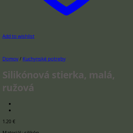
Add to wishlist
Domov
/
Kuchynské potreby
Silikónová stierka, malá,
ružová
1.20
€
Materiál : silikón