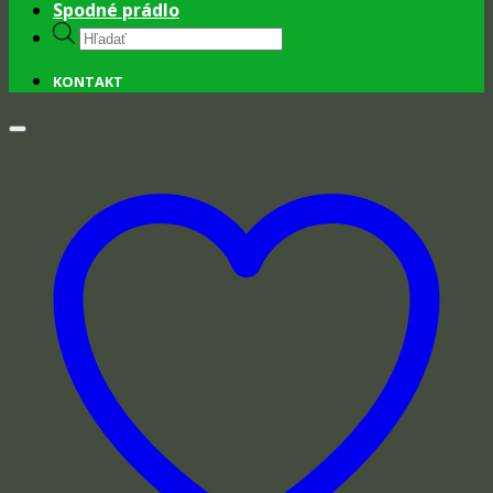
Spodné prádlo
Products
search
KONTAKT