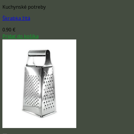
Kuchynské potreby
Škrabka žltá
0.90
€
Pridať do košíka