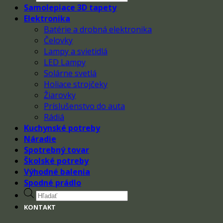
search
Samolepiace 3D tapety
Elektronika
Batérie a drobná elektronika
Čelovky
Lampy a svietidlá
LED Lampy
Solárne svetlá
Holiace strojčeky
Žiarovky
Príslušenstvo do auta
Rádiá
Kuchynské potreby
Náradie
Spotrebný tovar
Školské potreby
Výhodné balenia
Spodné prádlo
Products
search
KONTAKT