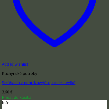
Add to wishlist
Kuchynské potreby
Strúhadlo z nehrdzavejúcej ocele – veľké
3.60
€
Pridať do košíka
Info