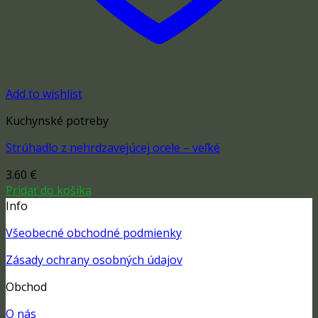
Add to wishlist
Kuchynské potreby
Strúhadlo z nehrdzavejúcej ocele – veľké
3.60
€
Pridať do košíka
Info
Všeobecné obchodné podmienky
Zásady ochrany osobných údajov
Obchod
O nás