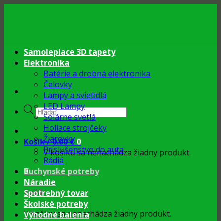
Skip
to
content
Samolepiace 3D tapety
Elektronika
Batérie a drobná elektronika
Čelovky
Lampy a svietidlá
LED Lampy
Products
Solárne svetlá
search
Holiace strojčeky
Žiarovky
Košík /
0.00
€
0
Príslušenstvo do auta
V košíku sa nenachádza žiadny produkt.
Rádiá
0
Kuchynské potreby
Náradie
Košík
Spotrebný tovar
Školské potreby
V košíku sa nenachádza žiadny produkt.
Výhodné balenia