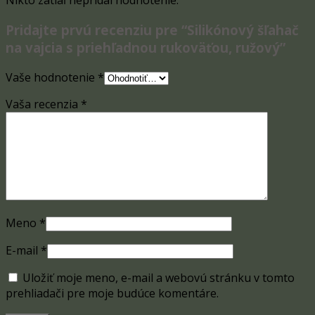
Nikto zatiaľ nepridal hodnotenie.
Pridajte prvú recenziu pre “Silikónový šľahač
na vajcia s priehľadnou rukoväťou, ružový”
Vaše hodnotenie
*
Vaša recenzia
*
Meno
*
E-mail
*
Uložiť moje meno, e-mail a webovú stránku v tomto
prehliadači pre moje budúce komentáre.