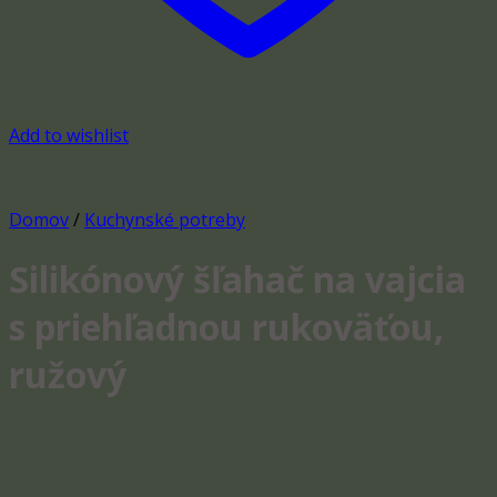
Add to wishlist
Domov
/
Kuchynské potreby
Silikónový šľahač na vajcia
s priehľadnou rukoväťou,
ružový