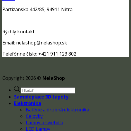
Partizánska 442/85, 94911 Nitra
Rýchly kontakt
Email: nelashop@nelashop.sk
Telefónne číslo: +421 911 123 802
Copyright 2026 ©
NelaShop
Products
search
Samolepiace 3D tapety
Elektronika
Batérie a drobná elektronika
Čelovky
Lampy a svietidlá
LED Lampy