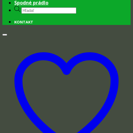
Spodné prádlo
Products
search
KONTAKT