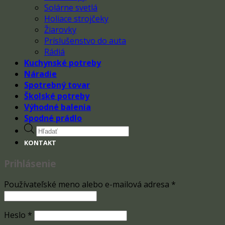
Solárne svetlá
Holiace strojčeky
Žiarovky
Príslušenstvo do auta
Rádiá
Kuchynské potreby
Náradie
Spotrebný tovar
Školské potreby
Výhodné balenia
Spodné prádlo
Products
search
KONTAKT
Prihlásenie
Používateľské meno alebo e-mailová adresa
*
Heslo
*