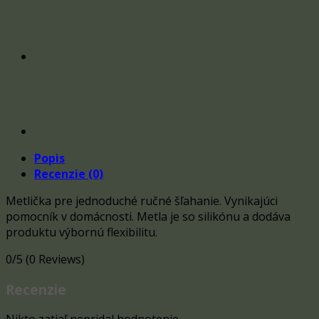
s
priehľadnou
rukoväťou,
ružový
Popis
Recenzie (0)
Metlička pre jednoduché ručné šľahanie. Vynikajúci
pomocník v domácnosti. Metla je so silikónu a dodáva
produktu výbornú flexibilitu.
0/5
(0 Reviews)
Recenzie